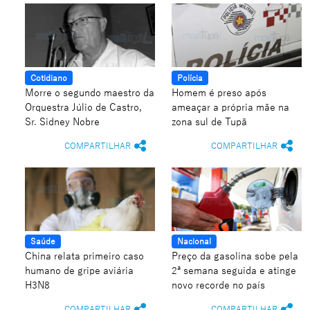
Cotidiano
Polícia
Morre o segundo maestro da
Homem é preso após
Orquestra Júlio de Castro,
ameaçar a própria mãe na
Sr. Sidney Nobre
zona sul de Tupã
COMPARTILHAR
COMPARTILHAR
Saúde
Nacional
China relata primeiro caso
Preço da gasolina sobe pela
humano de gripe aviária
2ª semana seguida e atinge
H3N8
novo recorde no país
COMPARTILHAR
COMPARTILHAR