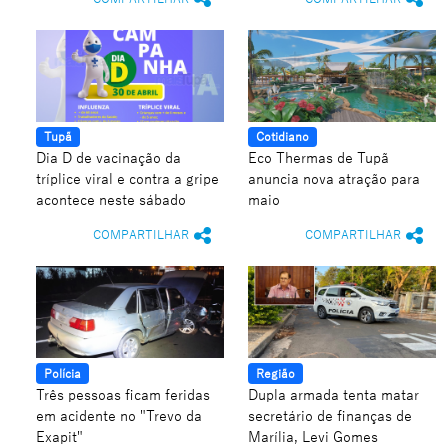
Tupã
Cotidiano
Dia D de vacinação da
Eco Thermas de Tupã
tríplice viral e contra a gripe
anuncia nova atração para
acontece neste sábado
maio
COMPARTILHAR
COMPARTILHAR
Polícia
Região
Três pessoas ficam feridas
Dupla armada tenta matar
em acidente no "Trevo da
secretário de finanças de
Exapit"
Marília, Levi Gomes