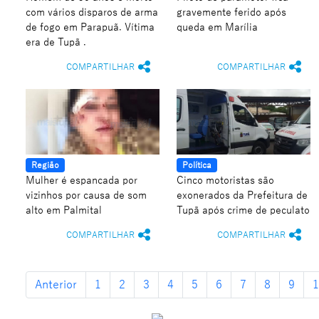
com vários disparos de arma
gravemente ferido após
de fogo em Parapuã. Vítima
queda em Marília
era de Tupã .
COMPARTILHAR
COMPARTILHAR
Região
Política
Mulher é espancada por
Cinco motoristas são
vizinhos por causa de som
exonerados da Prefeitura de
alto em Palmital
Tupã após crime de peculato
COMPARTILHAR
COMPARTILHAR
Anterior
1
2
3
4
5
6
7
8
9
1