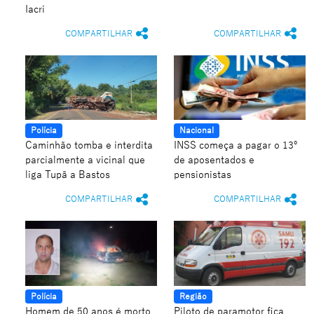
Iacri
COMPARTILHAR
COMPARTILHAR
Polícia
Nacional
Caminhão tomba e interdita
INSS começa a pagar o 13º
parcialmente a vicinal que
de aposentados e
liga Tupã a Bastos
pensionistas
COMPARTILHAR
COMPARTILHAR
Polícia
Região
Homem de 50 anos é morto
Piloto de paramotor fica