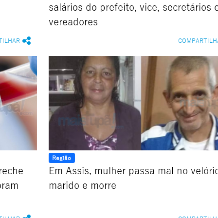
salários do prefeito, vice, secretários 
vereadores
TILHAR
COMPARTILH
Região
reche
Em Assis, mulher passa mal no velóri
foram
marido e morre