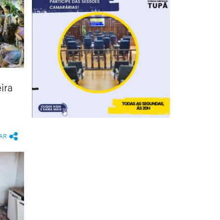
ira
AR