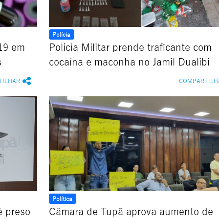
Polícia
-19 em
Polícia Militar prende traficante com
s
cocaína e maconha no Jamil Dualibi
TILHAR
COMPARTILH
Política
é preso
Câmara de Tupã aprova aumento de