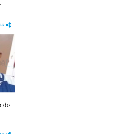
e
AR
o do