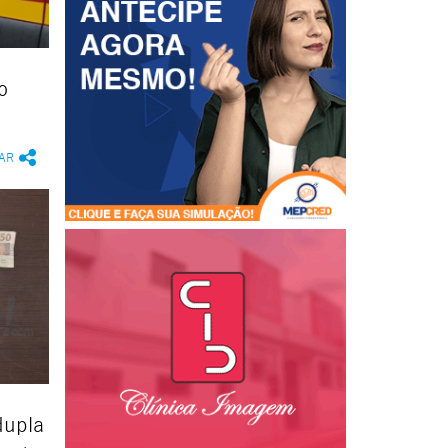
o
AR
dupla