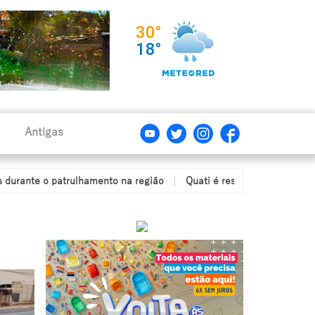
Antigas
patrulhamento na região
Quati é resgatado após ficar com a cabeç