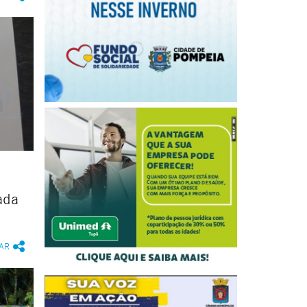
ada
AR