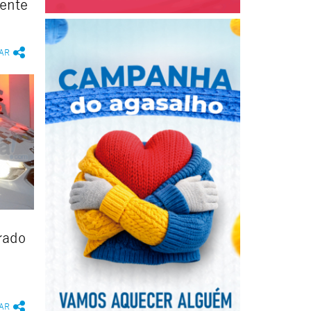
ente
AR
rado
AR