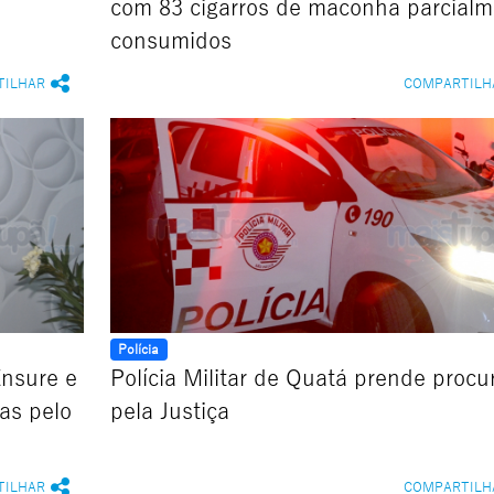
com 83 cigarros de maconha parcialm
consumidos
TILHAR
COMPARTILH
Polícia
Ensure e
Polícia Militar de Quatá prende procu
das pelo
pela Justiça
TILHAR
COMPARTILH