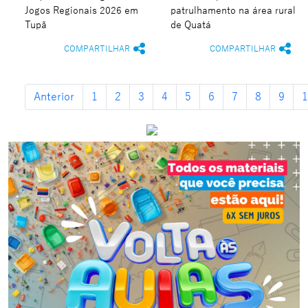
Jogos Regionais 2026 em
patrulhamento na área rural
Tupã
de Quatá
COMPARTILHAR
COMPARTILHAR
Anterior
1
2
3
4
5
6
7
8
9
1