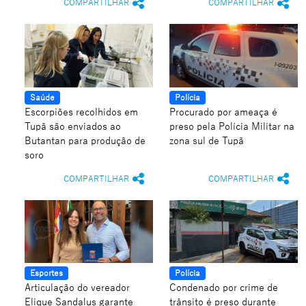
COMPARTILHAR
COMPARTILHAR
Saúde
Polícia
Escorpiões recolhidos em
Procurado por ameaça é
Tupã são enviados ao
preso pela Polícia Militar na
Butantan para produção de
zona sul de Tupã
soro
COMPARTILHAR
COMPARTILHAR
Esportes
Polícia
Articulação do vereador
Condenado por crime de
Elique Sandalus garante
trânsito é preso durante