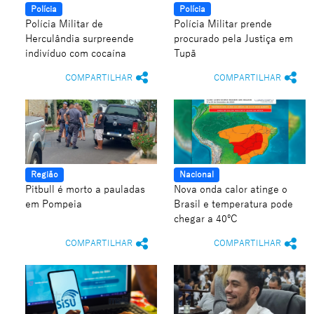
Polícia
Polícia
Polícia Militar de
Polícia Militar prende
Herculândia surpreende
procurado pela Justiça em
indivíduo com cocaína
Tupã
COMPARTILHAR
COMPARTILHAR
Região
Nacional
Pitbull é morto a pauladas
Nova onda calor atinge o
em Pompeia
Brasil e temperatura pode
chegar a 40ºC
COMPARTILHAR
COMPARTILHAR