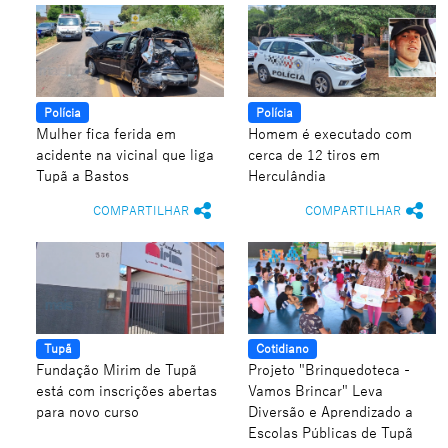
Polícia
Polícia
Mulher fica ferida em
Homem é executado com
acidente na vicinal que liga
cerca de 12 tiros em
Tupã a Bastos
Herculândia
COMPARTILHAR
COMPARTILHAR
Tupã
Cotidiano
Fundação Mirim de Tupã
Projeto "Brinquedoteca -
está com inscrições abertas
Vamos Brincar" Leva
para novo curso
Diversão e Aprendizado a
Escolas Públicas de Tupã