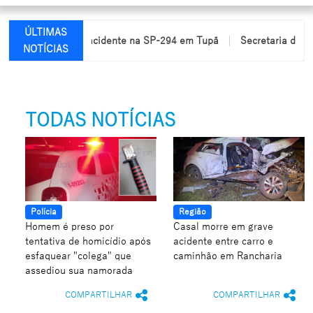
ÚLTIMAS
cam feridas em acidente na SP-294 em Tupã
Secretaria de Educa
NOTÍCIAS
TODAS NOTÍCIAS
Polícia
Região
Homem é preso por
Casal morre em grave
tentativa de homicídio após
acidente entre carro e
esfaquear "colega" que
caminhão em Rancharia
assediou sua namorada
COMPARTILHAR
COMPARTILHAR