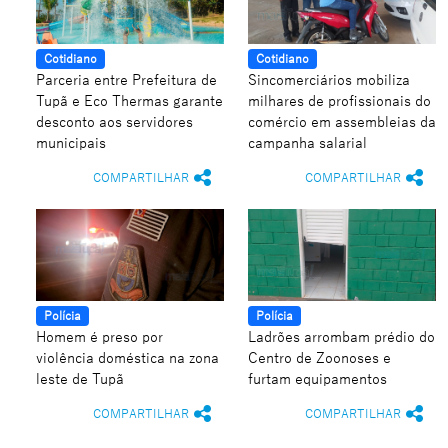
Cotidiano
Cotidiano
Parceria entre Prefeitura de
Sincomerciários mobiliza
Tupã e Eco Thermas garante
milhares de profissionais do
desconto aos servidores
comércio em assembleias da
municipais
campanha salarial
COMPARTILHAR
COMPARTILHAR
Polícia
Polícia
Homem é preso por
Ladrões arrombam prédio do
violência doméstica na zona
Centro de Zoonoses e
leste de Tupã
furtam equipamentos
COMPARTILHAR
COMPARTILHAR