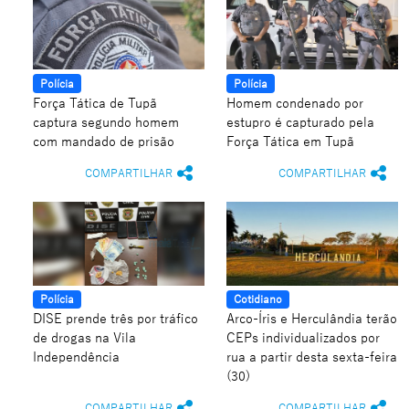
Polícia
Polícia
Força Tática de Tupã
Homem condenado por
captura segundo homem
estupro é capturado pela
com mandado de prisão
Força Tática em Tupã
COMPARTILHAR
COMPARTILHAR
Polícia
Cotidiano
DISE prende três por tráfico
Arco-Íris e Herculândia terão
de drogas na Vila
CEPs individualizados por
Independência
rua a partir desta sexta-feira
(30)
COMPARTILHAR
COMPARTILHAR