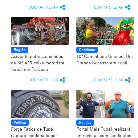
COMPARTILHAR
COMPARTILHAR
Região
Cotidiano
Acidente entre caminhões
10ª Caminhada Unimed: Um
na SP-425 deixa motorista
Grande Sucesso em Tupã
ferido em Parapuã
COMPARTILHAR
COMPARTILHAR
Política
Política
Força Tática de Tupã
Portal Mais Tupã! realizará
captura condenado por
entrevistas com candidatos