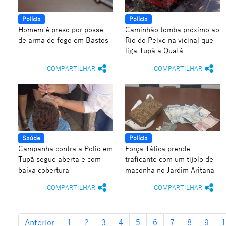
Polícia
Polícia
Homem é preso por posse
Caminhão tomba próximo ao
de arma de fogo em Bastos
Rio do Peixe na vicinal que
liga Tupã a Quatá
COMPARTILHAR
COMPARTILHAR
Saúde
Polícia
Campanha contra a Polio em
Força Tática prende
Tupã segue aberta e com
traficante com um tijolo de
baixa cobertura
maconha no Jardim Aritana
COMPARTILHAR
COMPARTILHAR
Anterior
1
2
3
4
5
6
7
8
9
1