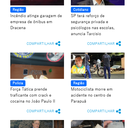
Região
Cotidiano
Incêndio atinge garagem de
SP terá reforço de
empresa de ônibus em
segurança privada e
Dracena
psicólogos nas escolas,
anuncia Tarcísio
COMPARTILHAR
COMPARTILHAR
Polícia
Região
Força Tática prende
Motociclista morre em
traficante com crack e
acidente no centro de
cocaína no João Paulo II
Parapuã
COMPARTILHAR
COMPARTILHAR