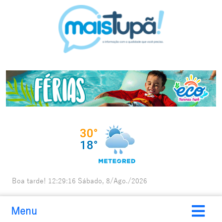
Boa tarde!
12:29:17
Sábado, 8/Ago./2026
Menu