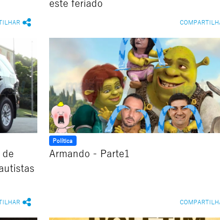
este feriado
TILHAR
COMPARTILH
Política
o de
Armando - Parte1
autistas
TILHAR
COMPARTILH