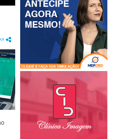
AR
ão