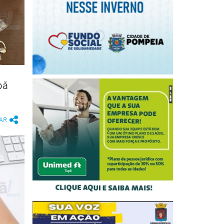
pã
AR