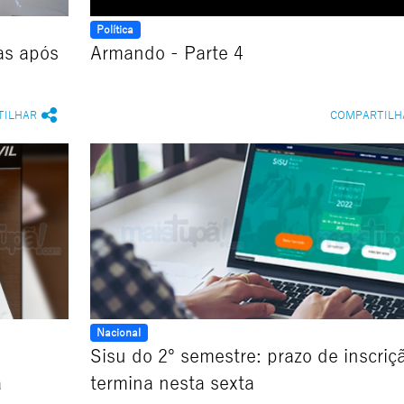
Política
as após
Armando - Parte 4
TILHAR
COMPARTILH
Nacional
Sisu do 2º semestre: prazo de inscriç
ã
termina nesta sexta