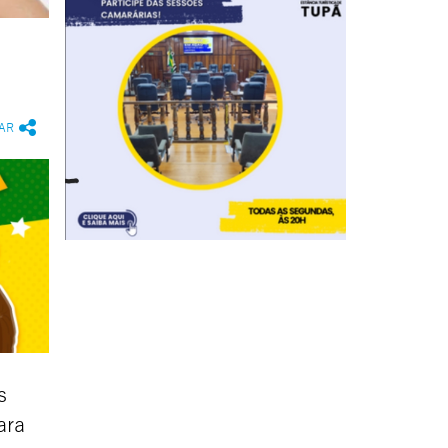
AR
s
ara