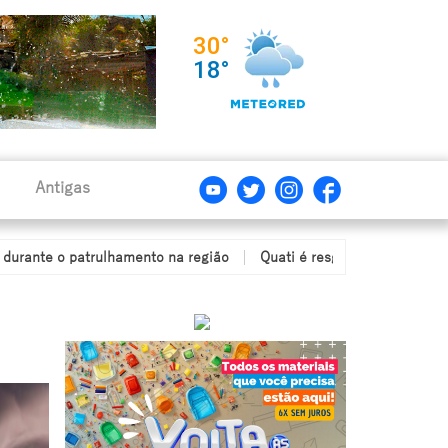
Antigas
atrulhamento na região
Quati é resgatado após ficar com a cabeç