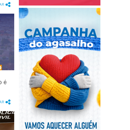
AR
o é
AR