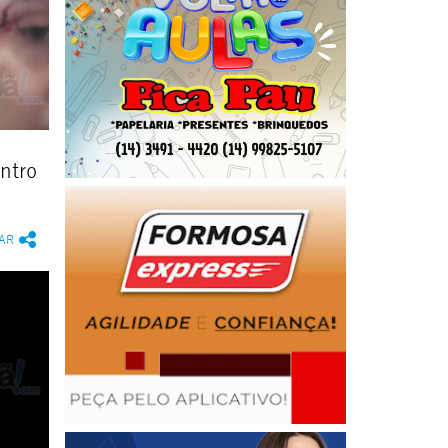
ntro
AR