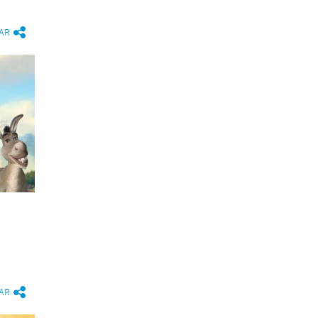
AR
AR