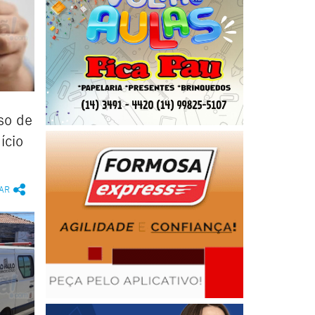
so de
ício
AR