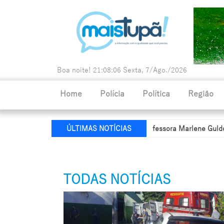
Boa noite!
21:08:08
Sexta, 7/Ago./2026
Home
Polícia
Política
Região
a de Educação recebe nome da professora Marlene Guldoni
Políc
ÚLTIMAS NOTÍCIAS
TODAS NOTÍCIAS