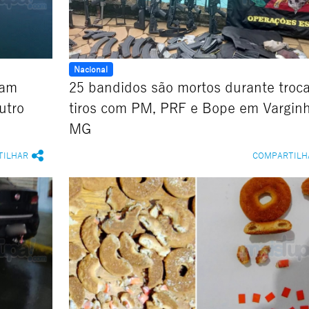
Nacional
gam
25 bandidos são mortos durante troc
utro
tiros com PM, PRF e Bope em Varginh
MG
TILHAR
COMPARTILH