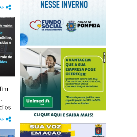
AR
fim
,
dios
AR