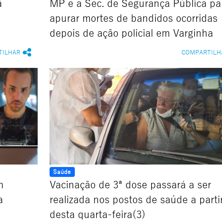
ã
MP e a Sec. de Segurança Pública pa
apurar mortes de bandidos ocorridas
depois de ação policial em Varginha
TILHAR
COMPARTILH
Saúde
m
Vacinação de 3ª dose passará a ser
a
realizada nos postos de saúde a parti
desta quarta-feira(3)