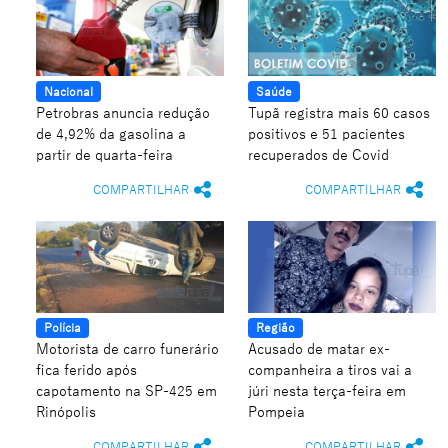
Nacional
Saúde
Petrobras anuncia redução
Tupã registra mais 60 casos
de 4,92% da gasolina a
positivos e 51 pacientes
partir de quarta-feira
recuperados de Covid
COMPARTILHAR
COMPARTILHAR
Polícia
Região
Motorista de carro funerário
Acusado de matar ex-
fica ferido após
companheira a tiros vai a
capotamento na SP-425 em
júri nesta terça-feira em
Rinópolis
Pompeia
COMPARTILHAR
COMPARTILHAR