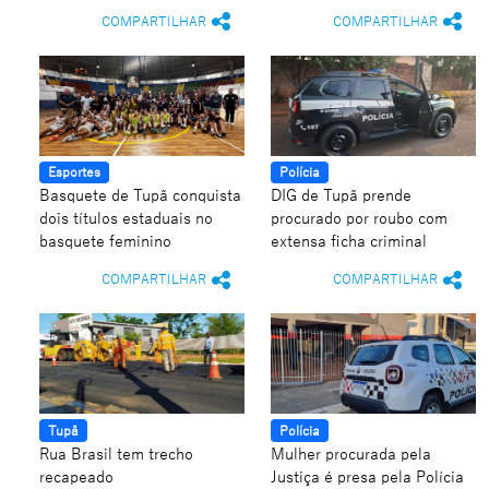
COMPARTILHAR
COMPARTILHAR
Esportes
Polícia
Basquete de Tupã conquista
DIG de Tupã prende
dois títulos estaduais no
procurado por roubo com
basquete feminino
extensa ficha criminal
COMPARTILHAR
COMPARTILHAR
Tupã
Polícia
Rua Brasil tem trecho
Mulher procurada pela
recapeado
Justiça é presa pela Polícia