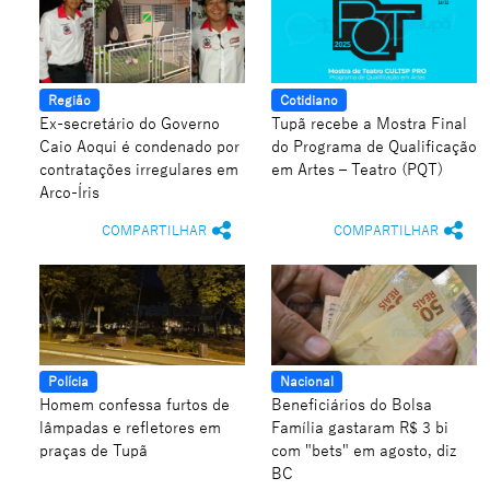
Região
Cotidiano
Ex-secretário do Governo
Tupã recebe a Mostra Final
Caio Aoqui é condenado por
do Programa de Qualificação
contratações irregulares em
em Artes – Teatro (PQT)
Arco-Íris
COMPARTILHAR
COMPARTILHAR
Polícia
Nacional
Homem confessa furtos de
Beneficiários do Bolsa
lâmpadas e refletores em
Família gastaram R$ 3 bi
praças de Tupã
com "bets" em agosto, diz
BC