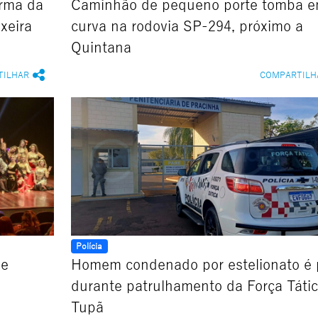
orma da
Caminhão de pequeno porte tomba 
xeira
curva na rodovia SP-294, próximo a
Quintana
TILHAR
COMPARTILH
Polícia
 e
Homem condenado por estelionato é 
durante patrulhamento da Força Táti
Tupã