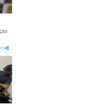
ção
AR