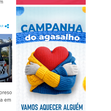
em
AR
preso
ca em