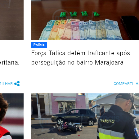
Polícia
Força Tática detém traficante após
ritana,
perseguição no bairro Marajoara
TILHAR
COMPARTILH