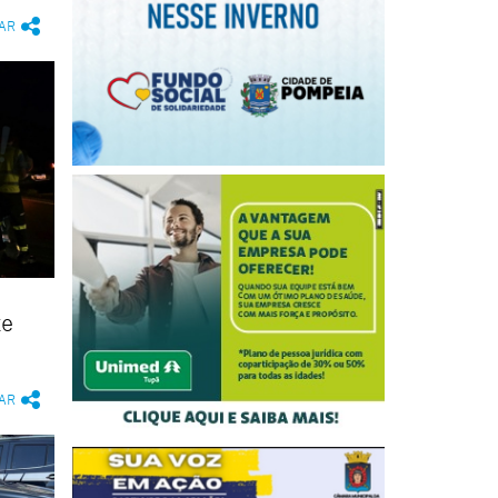
AR
te
AR