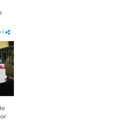
e
AR
ão
por