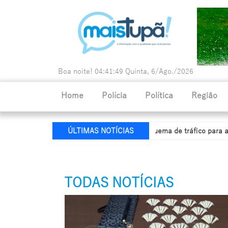
Boa noite!
04:41:50
Quinta, 6/Ago./2026
Home
Polícia
Política
Região
Dise de Marília desarticula esquema de tráfico para a Europa
P
ÚLTIMAS NOTÍCIAS
TODAS NOTÍCIAS