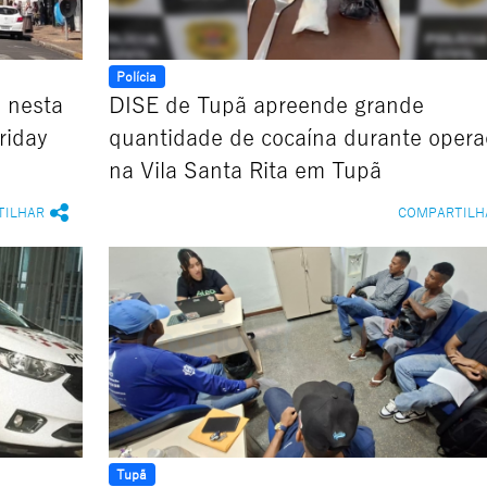
Polícia
l nesta
DISE de Tupã apreende grande
riday
quantidade de cocaína durante opera
na Vila Santa Rita em Tupã
TILHAR
COMPARTILH
Tupã