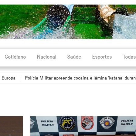
Cotidiano
Nacional
Saúde
Esportes
Todas
olícia Militar apreende cocaína e lâmina 'katana' durante abordagem