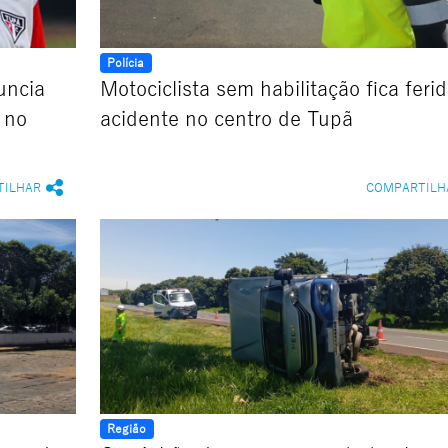
Polícia
uncia
Motociclista sem habilitação fica feri
 no
acidente no centro de Tupã
s
TILHAR
COMPARTILH
Região