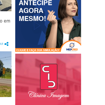
do em
AR