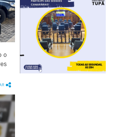
o o
res
AR