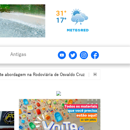
Antigas
 na Rodoviária de Osvaldo Cruz
Homem confessa ter invadido resi