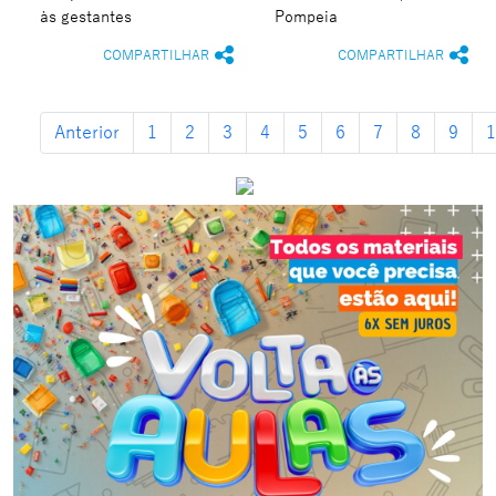
às gestantes
Pompeia
COMPARTILHAR
COMPARTILHAR
Anterior
1
2
3
4
5
6
7
8
9
1