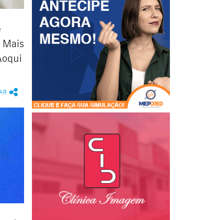
e
 Mais
Aoqui
AR