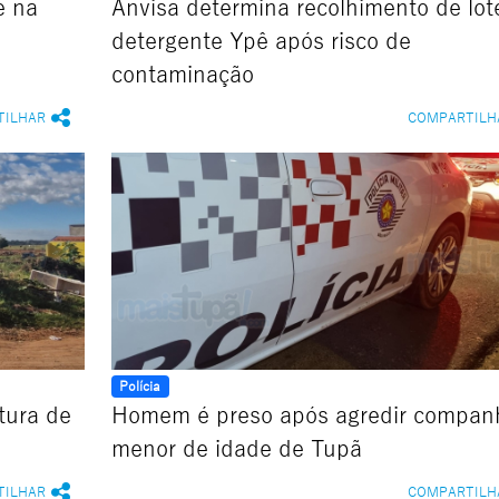
e na
Anvisa determina recolhimento de lot
detergente Ypê após risco de
contaminação
TILHAR
COMPARTILH
Polícia
tura de
Homem é preso após agredir compan
menor de idade de Tupã
TILHAR
COMPARTILH