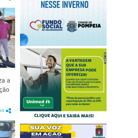
za a
ção
AR