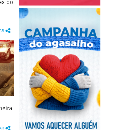
es do
AR
heira
AR