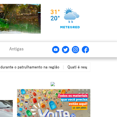
Antigas
atrulhamento na região
Quati é resgatado após ficar com a cabeç