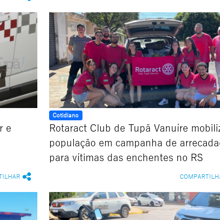
Cotidiano
r e
Rotaract Club de Tupã Vanuíre mobili
população em campanha de arrecada
para vítimas das enchentes no RS
TILHAR
COMPARTILH