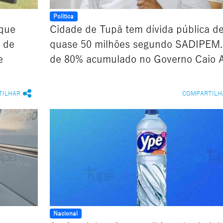
Política
 que
Cidade de Tupã tem dívida pública d
s de
quase 50 milhões segundo SADIPEM.
e
de 80% acumulado no Governo Caio 
TILHAR
COMPARTILH
Nacional