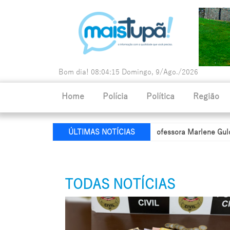
Bom dia!
08:04:17
Domingo, 9/Ago./2026
Home
Polícia
Política
Região
ia de Educação recebe nome da professora Marlene Guldoni
Polí
ÚLTIMAS NOTÍCIAS
TODAS NOTÍCIAS