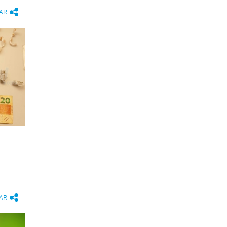
AR
AR