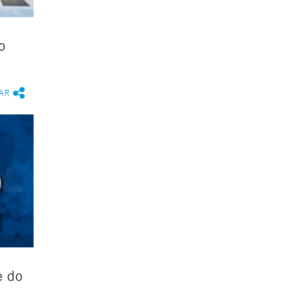
o
AR
e do