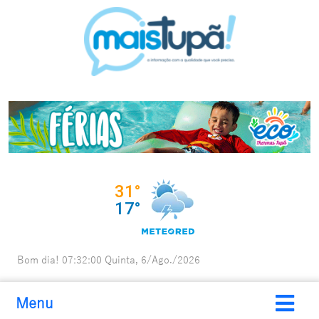
Bom dia!
07:32:01
Quinta, 6/Ago./2026
Menu