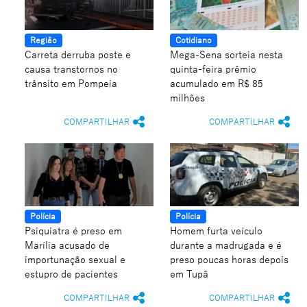
Região
Cotidiano
Carreta derruba poste e
Mega-Sena sorteia nesta
causa transtornos no
quinta-feira prêmio
trânsito em Pompeia
acumulado em R$ 85
milhões
COMPARTILHAR
COMPARTILHAR
Polícia
Polícia
Psiquiatra é preso em
Homem furta veículo
Marília acusado de
durante a madrugada e é
importunação sexual e
preso poucas horas depois
estupro de pacientes
em Tupã
COMPARTILHAR
COMPARTILHAR