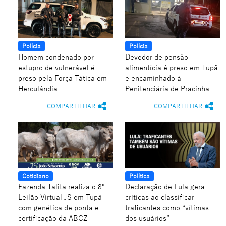
Polícia
Polícia
Homem condenado por
Devedor de pensão
estupro de vulnerável é
alimentícia é preso em Tupã
preso pela Força Tática em
e encaminhado à
Herculândia
Penitenciária de Pracinha
COMPARTILHAR
COMPARTILHAR
Cotidiano
Política
Fazenda Talita realiza o 8º
Declaração de Lula gera
Leilão Virtual JS em Tupã
críticas ao classificar
com genética de ponta e
traficantes como “vítimas
certificação da ABCZ
dos usuários”