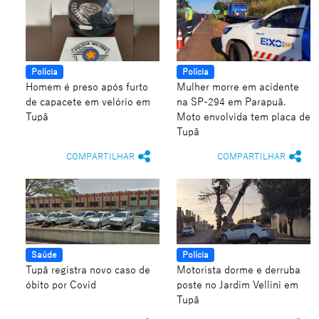
Polícia
Polícia
Homem é preso após furto
Mulher morre em acidente
de capacete em velório em
na SP-294 em Parapuã.
Tupã
Moto envolvida tem placa de
Tupã
COMPARTILHAR
COMPARTILHAR
Saúde
Polícia
Tupã registra novo caso de
Motorista dorme e derruba
óbito por Covid
poste no Jardim Vellini em
Tupã