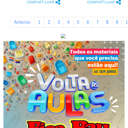
COMPARTILHAR
COMPARTILHAR
Anterior
1
2
3
4
5
6
7
8
9
1