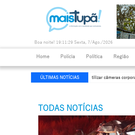
Boa noite!
19:11:31
Sexta, 7/Ago./2026
Home
Polícia
Política
Região
lícia Militar Rodoviária passa a utilizar câmeras corporais durante o
ÚLTIMAS NOTÍCIAS
TODAS NOTÍCIAS