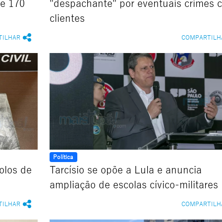
de 170
"despachante" por eventuais crimes c
clientes
TILHAR
COMPARTILH
Política
olos de
Tarcísio se opõe a Lula e anuncia
ampliação de escolas cívico-militares
TILHAR
COMPARTILH