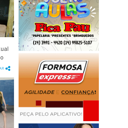
ual
vo
AR