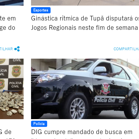
Esportes
ste em
Ginástica rítmica de Tupã disputará o
oge do
Jogos Regionais neste fim de semana
TILHAR
COMPARTILH
Polícia
G de
DIG cumpre mandado de busca em