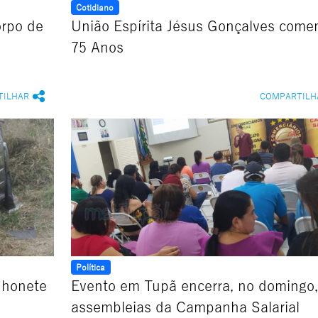
Cotidiano
orpo de
União Espírita Jésus Gonçalves come
75 Anos
TILHAR
COMPARTILH
Política
nhonete
Evento em Tupã encerra, no domingo,
assembleias da Campanha Salarial