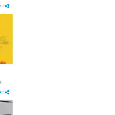
AR
e
AR