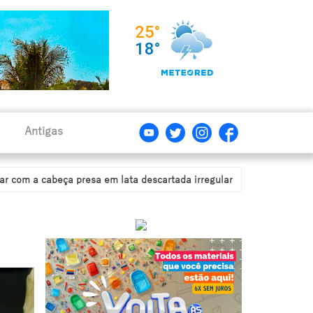
Antigas
eça presa em lata descartada irregularmente em estrada de Pompeia