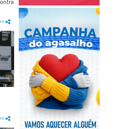
ontra
AR
AR