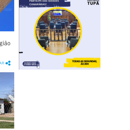
gião
AR