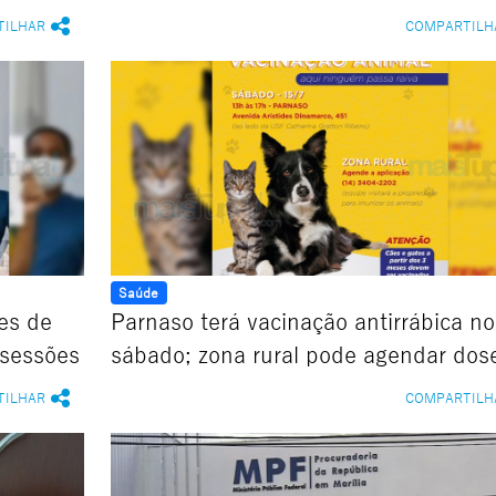
TILHAR
COMPARTILH
Saúde
es de
Parnaso terá vacinação antirrábica no
 sessões
sábado; zona rural pode agendar dos
TILHAR
COMPARTILH