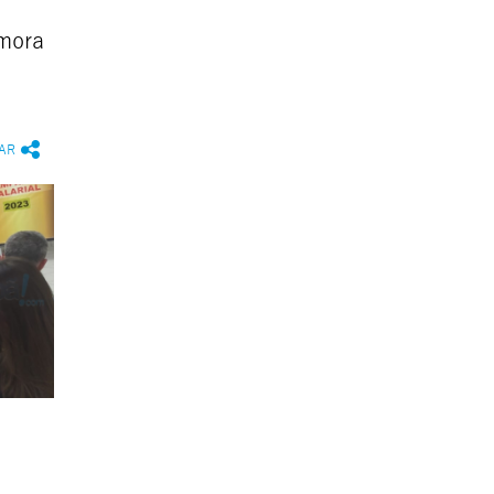
mora
AR