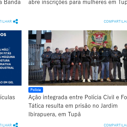
da Banda
abre inscrições para mulheres em Tu
TILHAR
COMPARTILH
Polícia
ículas
Ação integrada entre Polícia Civil e F
Tática resulta em prisão no Jardim
Ibirapuera, em Tupã
TILHAR
COMPARTILH