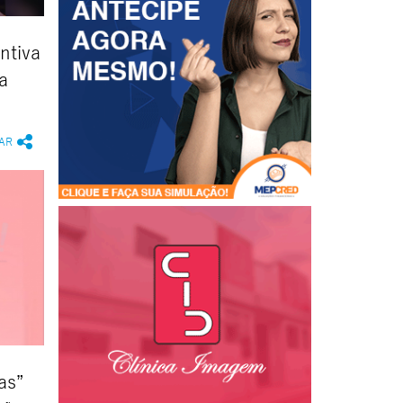
ntiva
a
AR
as”