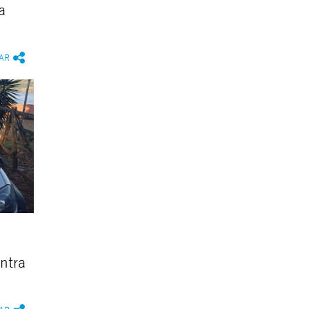
a
AR
ntra