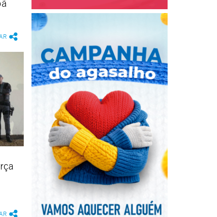
pã
AR
orça
AR