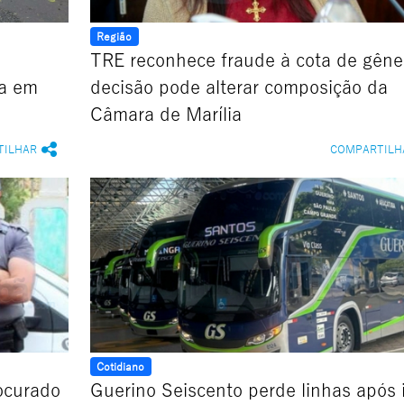
Região
TRE reconhece fraude à cota de gêne
ca em
decisão pode alterar composição da
Câmara de Marília
TILHAR
COMPARTILH
Cotidiano
rocurado
Guerino Seiscento perde linhas após 