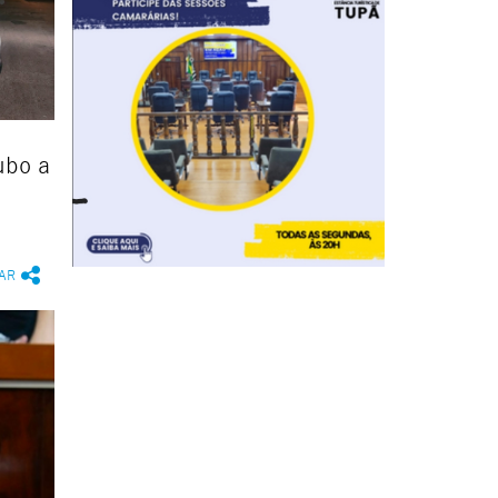
ubo a
AR