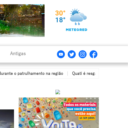
Antigas
trulhamento na região
Quati é resgatado após ficar com a cabeça