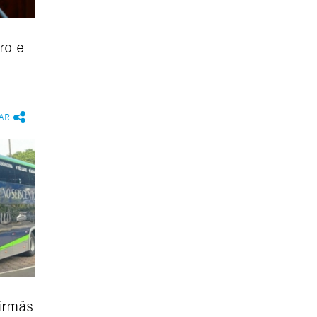
ro e
AR
irmãs