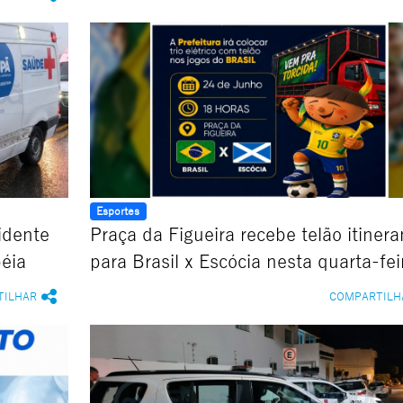
Esportes
idente
Praça da Figueira recebe telão itinera
éia
para Brasil x Escócia nesta quarta-fei
TILHAR
COMPARTILH