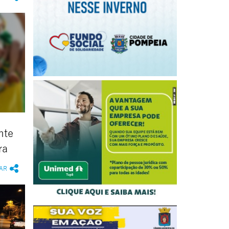
nte
ra
AR