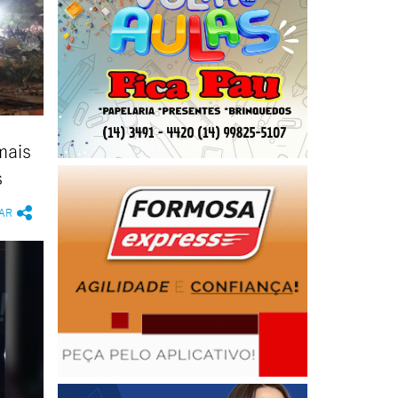
mais
s
AR