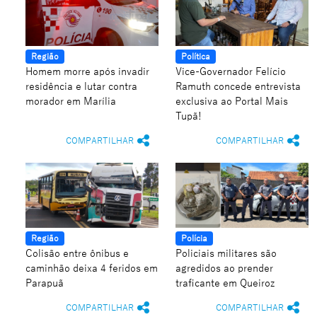
Região
Política
Homem morre após invadir
Vice-Governador Felício
residência e lutar contra
Ramuth concede entrevista
morador em Marília
exclusiva ao Portal Mais
Tupã!
COMPARTILHAR
COMPARTILHAR
Região
Polícia
Colisão entre ônibus e
Policiais militares são
caminhão deixa 4 feridos em
agredidos ao prender
Parapuã
traficante em Queiroz
COMPARTILHAR
COMPARTILHAR