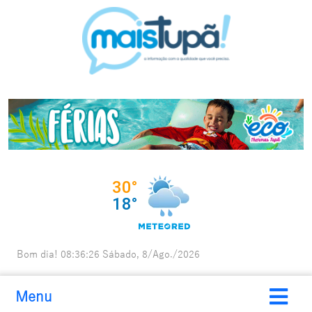
Bom dia!
08:36:27
Sábado, 8/Ago./2026
Menu