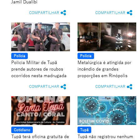
Jamil Dualibi
COMPARTILHAR
COMPARTILHAR
Polícia
Polícia
Polícia Militar de Tupã
Metalúrgica é atingida por
prende autores de roubos
incêndio de grandes
ocorridos nesta madrugada
proporções em Rinópolis
COMPARTILHAR
COMPARTILHAR
Cotidiano
Tupã
Tupã terá oficina gratuita de
Tupã não registrou nenhum