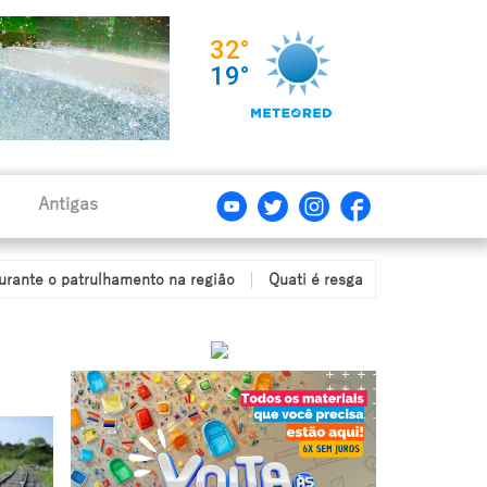
Antigas
rulhamento na região
Quati é resgatado após ficar com a cabeça 