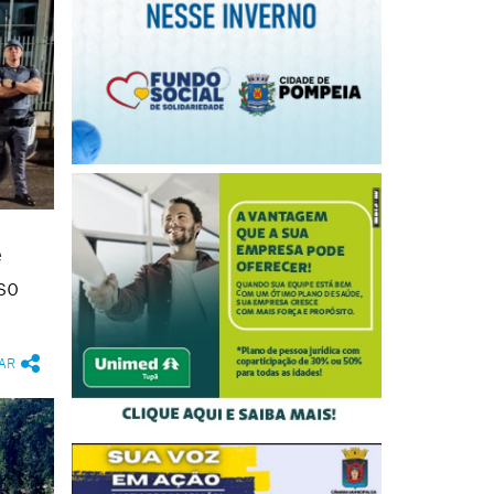
e
so
AR