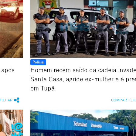
Polícia
r após
Homem recém saído da cadeia invad
Santa Casa, agride ex-mulher e é pre
em Tupã
TILHAR
COMPARTILH