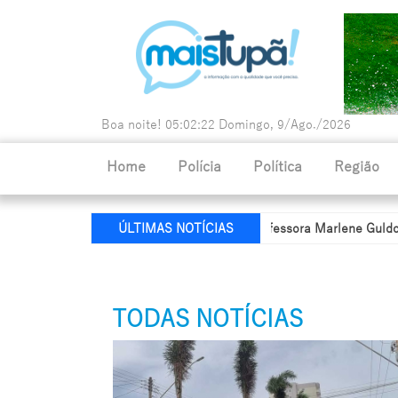
Boa noite!
05:02:23
Domingo, 9/Ago./2026
Home
Polícia
Política
Região
 de Educação recebe nome da professora Marlene Guldoni
Políci
ÚLTIMAS NOTÍCIAS
TODAS NOTÍCIAS