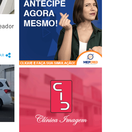
reador
AR