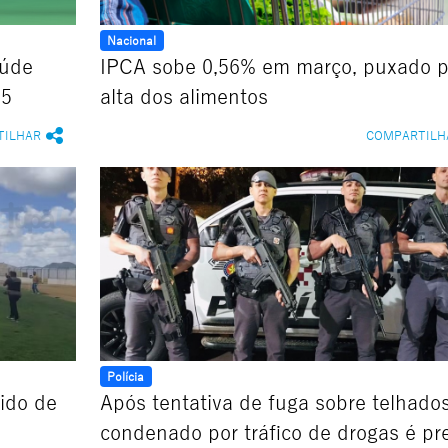
Nacional
aúde
IPCA sobe 0,56% em março, puxado p
25
alta dos alimentos
TILHAR
COMPARTILH
Polícia
rido de
Após tentativa de fuga sobre telhados
condenado por tráfico de drogas é pr