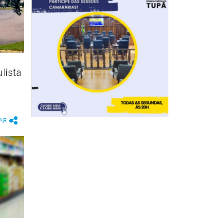
lista
AR