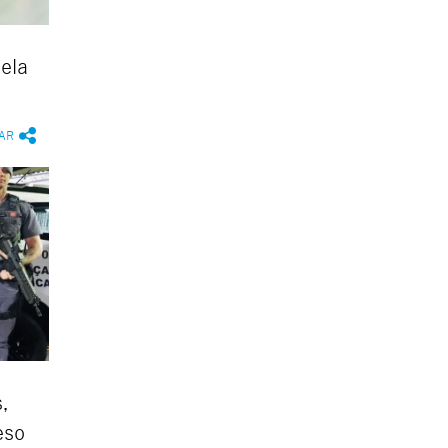
ela
AR
,
eso