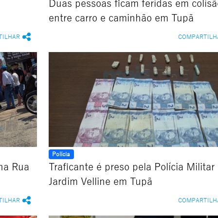
Duas pessoas ficam feridas em colisã
entre carro e caminhão em Tupã
TILHAR
COMPARTILH
Polícia
 na Rua
Traficante é preso pela Polícia Militar
Jardim Velline em Tupã
TILHAR
COMPARTILH