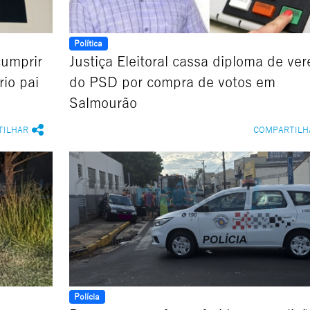
Política
cumprir
Justiça Eleitoral cassa diploma de ve
io pai
do PSD por compra de votos em
Salmourão
TILHAR
COMPARTILH
Polícia