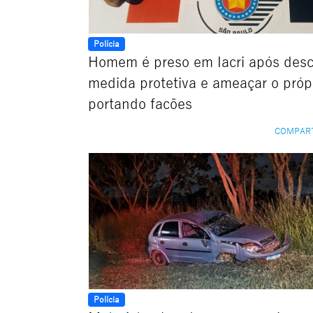
Polícia
Homem é preso em Iacri após des
medida protetiva e ameaçar o própr
portando facões
COMPAR
Polícia