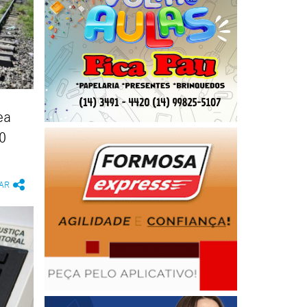
ea
0
AR