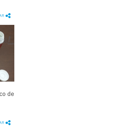
AR
co de
AR