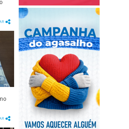
o
AR
 no
AR