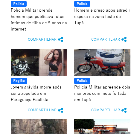
Polícia
Polícia
Polícia Militar prende
Homem é preso após agredir
homem que publicava fotos
esposa na zona leste de
íntimas de filha de 5 anos na
Tupã
internet
COMPARTILHAR
COMPARTILHAR
Região
Polícia
Jovem grávida morre após
Polícia Militar apreende dois
ser atropelada em
menores com moto furtada
Paraguaçu Paulista
em Tupã
COMPARTILHAR
COMPARTILHAR