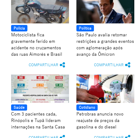
Polícia
Política
Motociclista fica
São Paulo avalia retomar
gravemente ferido em
restrições a grandes eventos
acidente no cruzamentos
com aglomeração após
das ruas Aimorés e Brasil
avanço da Ômicron
COMPARTILHAR
COMPARTILHAR
Saúde
Cotidiano
Com 3 pacientes cada,
Petrobras anuncia novo
Rinópolis e Tupã lideram
reajuste de preços da
internações na Santa Casa
gasolina e do diesel
COMPARTILHAR
COMPARTILHAR