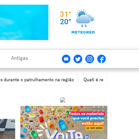
Antigas
 patrulhamento na região
Quati é resgatado após ficar com a cab