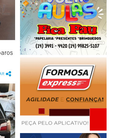
paros
AR