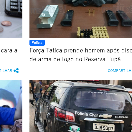
Polícia
 cara a
Força Tática prende homem após dis
de arma de fogo no Reserva Tupã
TILHAR
COMPARTILH