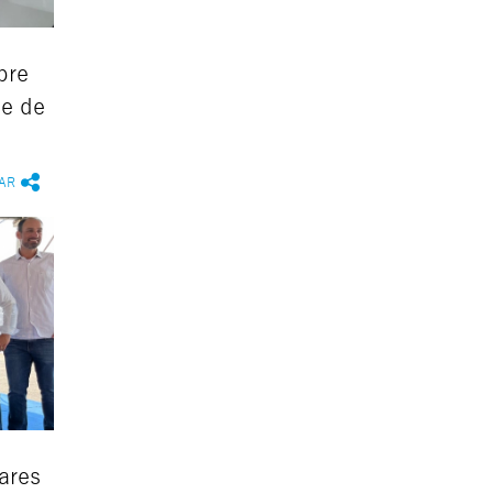
bre
 e de
AR
ares