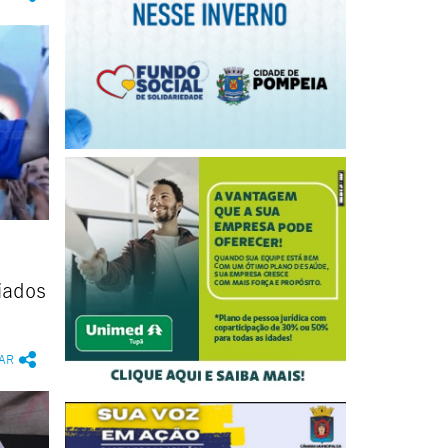
iados
AR