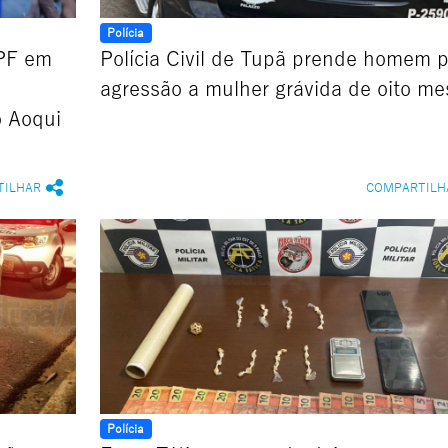
Polícia
 PF em
Polícia Civil de Tupã prende homem p
agressão a mulher grávida de oito me
o Aoqui
TILHAR
COMPARTILH
Polícia