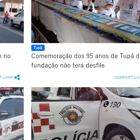
Tupã
e no
Comemoração dos 95 anos de Tupã d
fundação não terá desfile
TILHAR
COMPARTILH