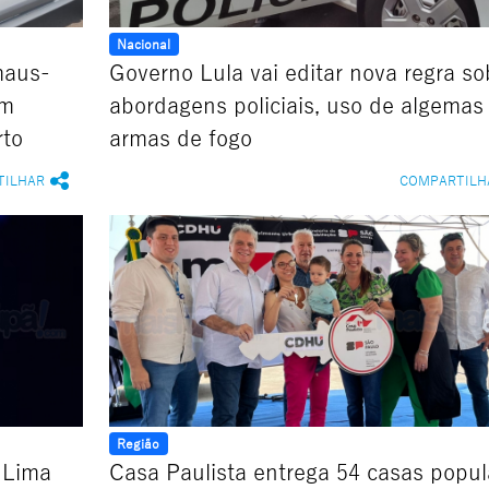
Nacional
maus-
Governo Lula vai editar nova regra so
em
abordagens policiais, uso de algemas
rto
armas de fogo
TILHAR
COMPARTILH
Região
 Lima
Casa Paulista entrega 54 casas popul