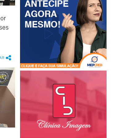
or
ses
AR