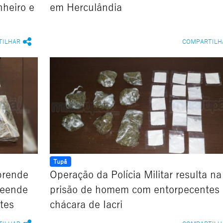
nheiro e
em Herculândia
TILHAR
COMPARTILH
Tupã
prende
Operação da Polícia Militar resulta na
reende
prisão de homem com entorpecentes
tes
chácara de Iacri