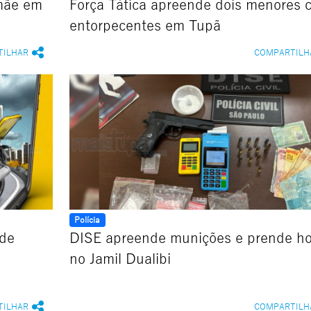
mãe em
Força Tática apreende dois menores 
entorpecentes em Tupã
TILHAR
COMPARTILH
Polícia
 de
DISE apreende munições e prende 
no Jamil Dualibi
TILHAR
COMPARTILH