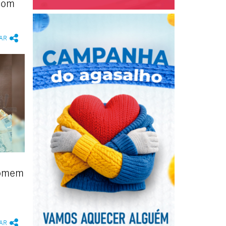
com
AR
homem
AR