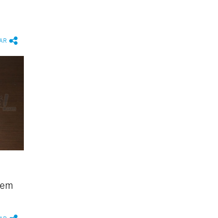
AR
 em