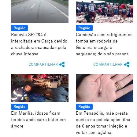
Região
Região
Rodovia SP-294 é
Caminhão com refrigerantes
interditada em Garça devido
tomba em rodovia de
a rachaduras causadas pela
Getulina e carga é
chuva intensa
saqueada; dois são presos
COMPARTILHAR
COMPARTILHAR
Região
Região
Em Marília, idosos ficam
Em Penapólis, mãe presta
feridos após carro bater em
queixa na polícia após filha
árvore
de 6 anos tomar injeção e
voltar com agulha