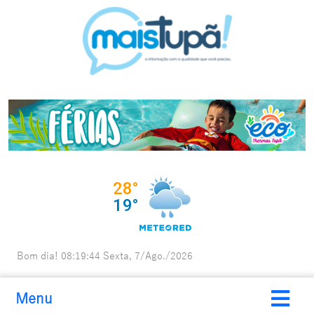
Bom dia!
08:19:45
Sexta, 7/Ago./2026
Menu