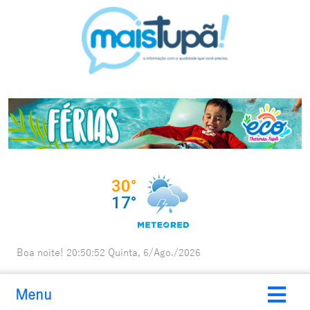
Boa noite!
20:50:53
Quinta, 6/Ago./2026
Menu