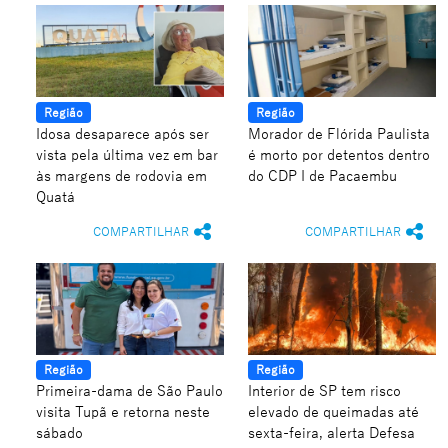
Região
Região
Idosa desaparece após ser
Morador de Flórida Paulista
vista pela última vez em bar
é morto por detentos dentro
às margens de rodovia em
do CDP I de Pacaembu
Quatá
COMPARTILHAR
COMPARTILHAR
Região
Região
Primeira-dama de São Paulo
Interior de SP tem risco
visita Tupã e retorna neste
elevado de queimadas até
sábado
sexta-feira, alerta Defesa