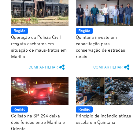
Região
Região
Operação da Polícia Civil
Quintana investe em
resgata cachorros em
capacitação para
situação de maus-tratos em
conservação de estradas
Marília
rurais
COMPARTILHAR
COMPARTILHAR
Região
Região
Colisão na SP-294 deixa
Princípio de incêndio atinge
dois feridos entre Marília e
escola em Quintana
Oriente