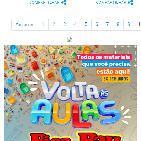
COMPARTILHAR
COMPARTILHAR
Anterior
1
2
3
4
5
6
7
8
9
1