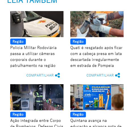
LEIA TAMBÉM
Região
Região
Polícia Militar Rodoviária
Quati é resgatado após ficar
passa a utilizar câmeras
com a cabeça presa em lata
corporais durante o
descartada irregularmente
patrulhamento na região
em estrada de Pompeia
COMPARTILHAR
COMPARTILHAR
Região
Região
Ação integrada entre Corpo
Quintana avança na
de Bombeiros, Defesas Civis
educação e alcança nota de