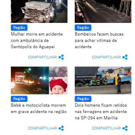
Região
Região
Mulher morre em acidente
Bombeiros fazem buscas
com ambulância de
para achar vítimas de
Santópolis do Aguapeí
acidente
COMPARTILHAR
COMPARTILHAR
Região
Região
Bebê e motociclista morrem
Dois homens ficam retidos
em grave acidente na região
nas ferragens em acidente
na SP-294 em Marília
COMPARTILHAR
COMPARTILHAR