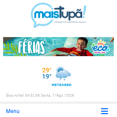
Boa noite!
04:52:50
Sexta, 7/Ago./2026
Menu