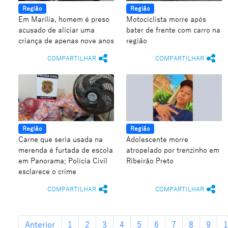
Região
Região
Em Marília, homem é preso
Motociclista morre após
acusado de aliciar uma
bater de frente com carro na
criança de apenas nove anos
região
COMPARTILHAR
COMPARTILHAR
Região
Região
Carne que seria usada na
Adolescente morre
merenda é furtada de escola
atropelado por trenzinho em
em Panorama; Polícia Civil
Ribeirão Preto
esclarece o crime
COMPARTILHAR
COMPARTILHAR
Anterior
1
2
3
4
5
6
7
8
9
1