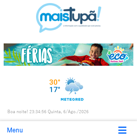
Boa noite!
23:34:57
Quinta, 6/Ago./2026
Menu