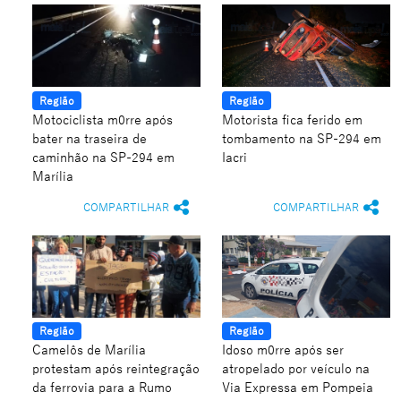
Região
Região
Motociclista m0rre após
Motorista fica ferido em
bater na traseira de
tombamento na SP-294 em
caminhão na SP-294 em
Iacri
Marília
COMPARTILHAR
COMPARTILHAR
Região
Região
Camelôs de Marília
Idoso m0rre após ser
protestam após reintegração
atropelado por veículo na
da ferrovia para a Rumo
Via Expressa em Pompeia