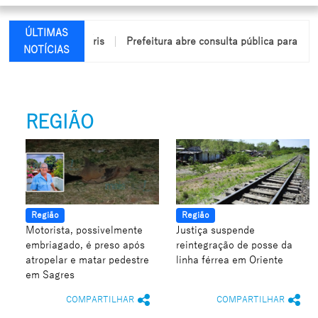
ÚLTIMAS
ndio em Arco-Íris
Prefeitura abre consulta pública para elabora
NOTÍCIAS
REGIÃO
Região
Região
Motorista, possivelmente
Justiça suspende
embriagado, é preso após
reintegração de posse da
atropelar e matar pedestre
linha férrea em Oriente
em Sagres
COMPARTILHAR
COMPARTILHAR