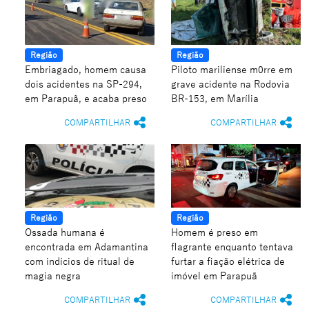
Região
Região
Embriagado, homem causa
Piloto mariliense m0rre em
dois acidentes na SP-294,
grave acidente na Rodovia
em Parapuã, e acaba preso
BR-153, em Marília
COMPARTILHAR
COMPARTILHAR
Região
Região
Ossada humana é
Homem é preso em
encontrada em Adamantina
flagrante enquanto tentava
com indícios de ritual de
furtar a fiação elétrica de
magia negra
imóvel em Parapuã
COMPARTILHAR
COMPARTILHAR