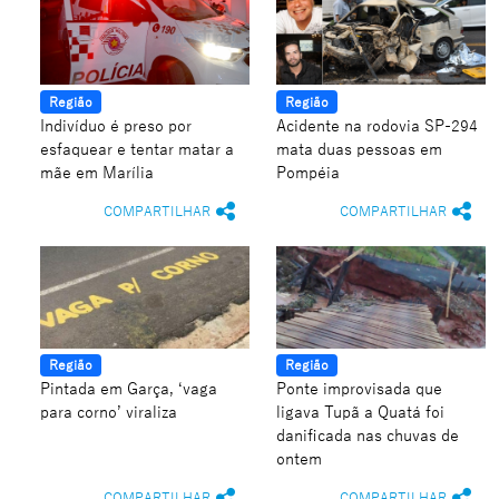
Região
Região
Indivíduo é preso por
Acidente na rodovia SP-294
esfaquear e tentar matar a
mata duas pessoas em
mãe em Marília
Pompéia
COMPARTILHAR
COMPARTILHAR
Região
Região
Pintada em Garça, ‘vaga
Ponte improvisada que
para corno’ viraliza
ligava Tupã a Quatá foi
danificada nas chuvas de
ontem
COMPARTILHAR
COMPARTILHAR