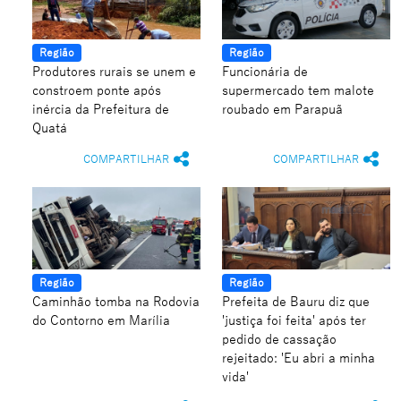
Região
Região
Produtores rurais se unem e
Funcionária de
constroem ponte após
supermercado tem malote
inércia da Prefeitura de
roubado em Parapuã
Quatá
COMPARTILHAR
COMPARTILHAR
Região
Região
Caminhão tomba na Rodovia
Prefeita de Bauru diz que
do Contorno em Marília
'justiça foi feita' após ter
pedido de cassação
rejeitado: 'Eu abri a minha
vida'