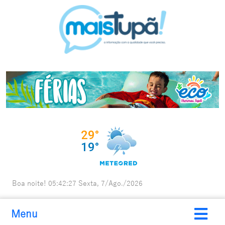
Boa noite!
05:42:29
Sexta, 7/Ago./2026
Menu