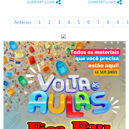
COMPARTILHAR
COMPARTILHAR
Anterior
1
2
3
4
5
6
7
8
9
1