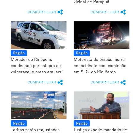
vicinal de Parapuã
COMPARTILHAR
COMPARTILHAR
Região
Região
Morador de Rinópolis
Motorista de ônibus morre
condenado por estupro de
em acidente com caminhão
vulnerável é preso em Iacri
em S. C. do Rio Pardo
COMPARTILHAR
COMPARTILHAR
Região
Região
Tarifas serão reajustadas
Justiça expede mandado de