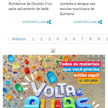
Bombeiros de Osvaldo Cruz
combate à dengue nas
após salvamento de bebê
escolas municipais de
Quintana
COMPARTILHAR
COMPARTILHAR
Anterior
1
2
3
4
5
6
7
8
9
1