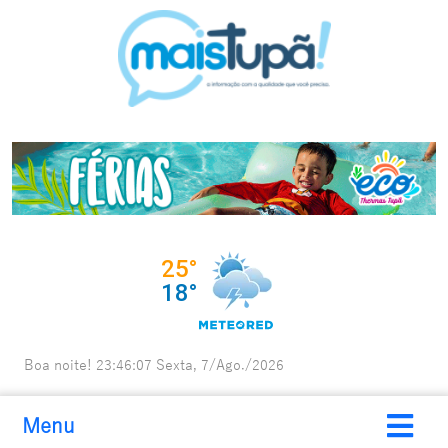
Boa noite!
23:46:08
Sexta, 7/Ago./2026
Menu