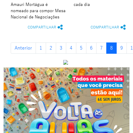
Amauri Mortágua é
cada dia
nomeado para compor Mesa
Nacional de Negociações
COMPARTILHAR
COMPARTILHAR
Anterior
1
2
3
4
5
6
7
8
9
1