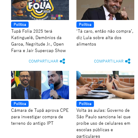
Política
Política
Tupã Folia 2025 terá
‘Tá caro, então não compra’,
Katinguelê, Demônios da
diz Lula sobre alta dos
Garoa, Negritude Jr., Open
alimentos
Farra e Jair Supercap Show
COMPARTILHAR
COMPARTILHAR
Política
Política
Câmara de Tupã aprova CPE
Volta às aulas: Governo de
para investigar compra de
São Paulo sanciona lei que
terreno do antigo IPT
proíbe uso de celulares em
escolas públicas e
particulares