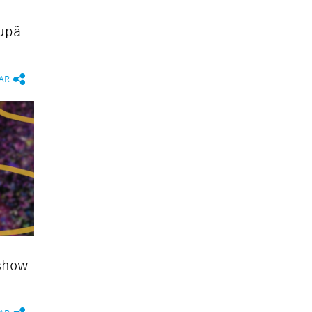
upã
AR
 show