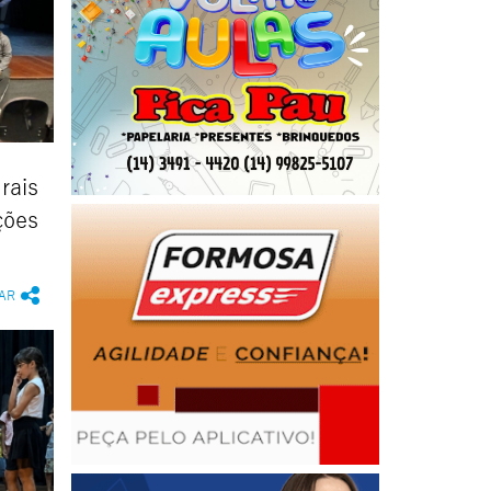
rais
ções
AR