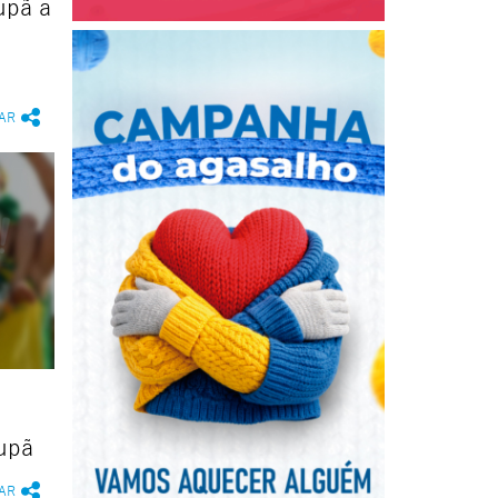
upã a
AR
Tupã
AR