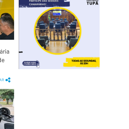
ária
de
AR