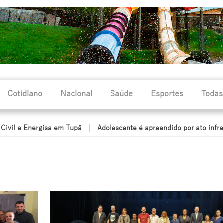
Cotidiano
Nacional
Saúde
Esportes
Todas
gisa em Tupã
Adolescente é apreendido por ato infracional de trá