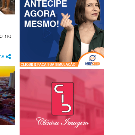
ho no
AR