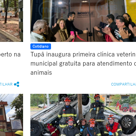
Cotidiano
berto na
Tupã inaugura primeira clínica veterin
municipal gratuita para atendimento 
animais
TILHAR
COMPARTILH