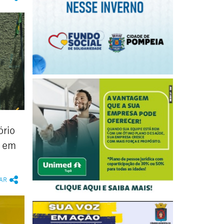
ório
a em
AR