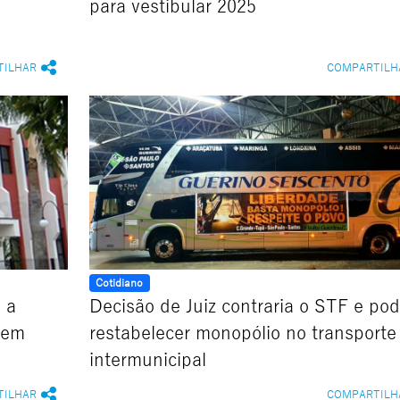
para vestibular 2025
TILHAR
COMPARTILH
Cotidiano
 a
Decisão de Juiz contraria o STF e po
 em
restabelecer monopólio no transporte
intermunicipal
TILHAR
COMPARTILH