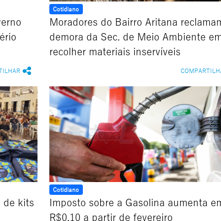
Cotidiano
verno
Moradores do Bairro Aritana reclama
ério
demora da Sec. de Meio Ambiente e
recolher materiais inservíveis
TILHAR
COMPARTILH
Cotidiano
 de kits
Imposto sobre a Gasolina aumenta e
R$0,10 a partir de fevereiro