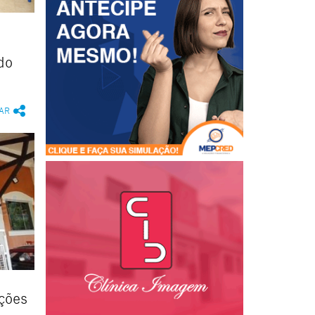
do
AR
ções