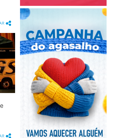
AR
de
AR