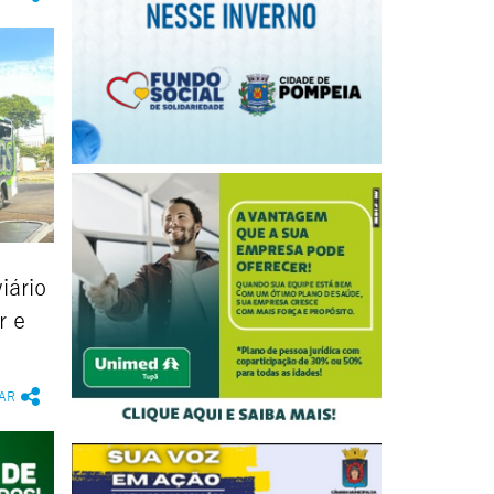
iário
r e
AR