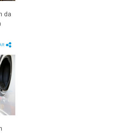
m da
m
AR
m