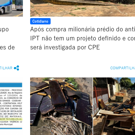
Cotidiano
upo
Após compra milionária prédio do ant
IPT não tem um projeto definido e c
res de
será investigada por CPE
TILHAR
COMPARTILH