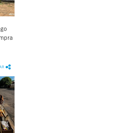
igo
ompra
AR