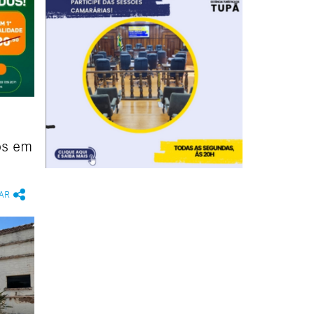
os em
AR