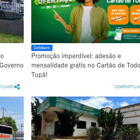
Cotidiano
no
Promoção imperdível: adesão e
 Governo
mensalidade grátis no Cartão de Tod
Tupã!
TILHAR
COMPARTILH