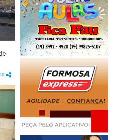
de
AR