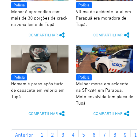
Polícia
Polícia
Menor é apreendido com
Vítima de acidente fatal em
mais de 30 porções de crack
Parapuã era moradora de
na zona leste de Tupã
Tupã.
COMPARTILHAR
COMPARTILHAR
Polícia
Polícia
Homem é preso após furto
Mulher morre em acidente
de capacete em velório em
na SP-294 em Parapuã.
Tupã
Moto envolvida tem placa de
Tupã
COMPARTILHAR
COMPARTILHAR
Anterior
1
2
3
4
5
6
7
8
9
1