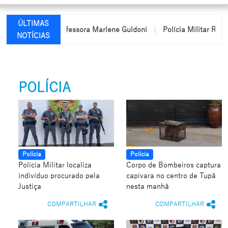
ÚLTIMAS
ebe nome da professora Marlene Guldoni
Polícia Militar Rodoviár
NOTÍCIAS
POLÍCIA
Polícia
Polícia
Polícia Militar localiza
Corpo de Bombeiros captura
indivíduo procurado pela
capivara no centro de Tupã
Justiça
nesta manhã
COMPARTILHAR
COMPARTILHAR