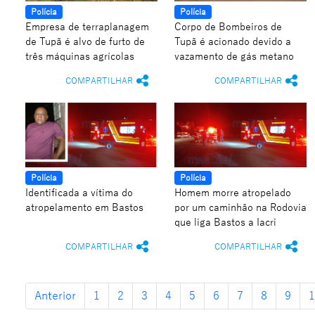
Polícia
Polícia
Empresa de terraplanagem
Corpo de Bombeiros de
de Tupã é alvo de furto de
Tupã é acionado devido a
três máquinas agrícolas
vazamento de gás metano
COMPARTILHAR
COMPARTILHAR
Polícia
Polícia
Identificada a vítima do
Homem morre atropelado
atropelamento em Bastos
por um caminhão na Rodovia
que liga Bastos a Iacri
COMPARTILHAR
COMPARTILHAR
Anterior
1
2
3
4
5
6
7
8
9
1