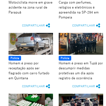
Motociclista morre em grave
Carga com perfumes,
acidente na zona rural de
relógios e eletrônicos é
Parapuã
apreendida na SP-294 em
Pompeia
COMPARTILHAR
COMPARTILHAR
Polícia
Polícia
Homem é preso por
Homem é preso em Tupã por
receptação após ser
descumprir medidas
flagrado com carro furtado
protetivas um dia após
em Quintana
registro de ocorrência
COMPARTILHAR
COMPARTILHAR