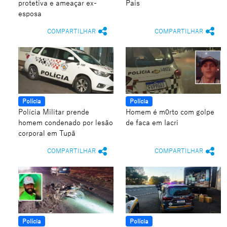
protetiva e ameaçar ex-
Pais
esposa
COMPARTILHAR
COMPARTILHAR
Polícia
Polícia
Polícia Militar prende
Homem é m0rto com golpe
homem condenado por lesão
de faca em Iacri
corporal em Tupã
COMPARTILHAR
COMPARTILHAR
Polícia
Polícia