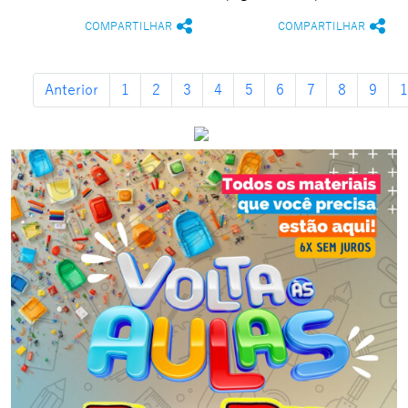
COMPARTILHAR
COMPARTILHAR
Anterior
1
2
3
4
5
6
7
8
9
1