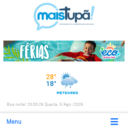
Boa noite!
20:55:27
Quarta, 5/Ago./2026
Menu