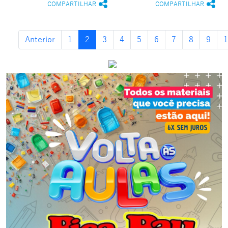
COMPARTILHAR
COMPARTILHAR
Anterior
1
2
3
4
5
6
7
8
9
1