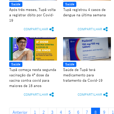
Saúde
Saúde
Após três meses, Tupã volta
Tupã registrou 4 casos de
a registrar óbito por Covid-
dengue na última semana
19
COMPARTILHAR
COMPARTILHAR
Saúde
Saúde
Tupã começa nesta segunda
Saúde de Tupã terá
vacinação da 4ª dose da
medicamento para
vacina contra covid para
tratamento da Covid-19
maiores de 18 anos
COMPARTILHAR
COMPARTILHAR
Anterior
1
2
3
4
5
6
7
8
9
1