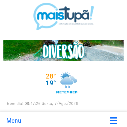
Bom dia!
09:47:27
Sexta, 7/Ago./2026
Menu