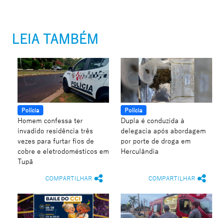
LEIA TAMBÉM
Polícia
Polícia
Homem confessa ter
Dupla é conduzida à
invadido residência três
delegacia após abordagem
vezes para furtar fios de
por porte de droga em
cobre e eletrodomésticos em
Herculândia
Tupã
COMPARTILHAR
COMPARTILHAR