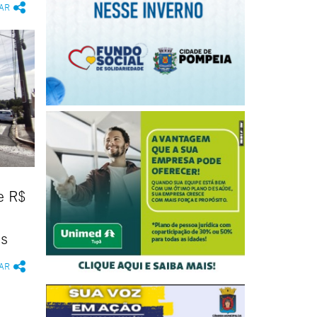
AR
e R$
as
AR