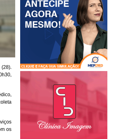
 (28).
0h30,
dico,
oleta
rviços
om os