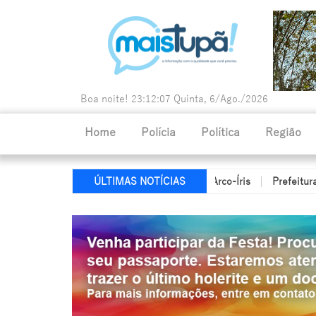
Boa noite!
23:12:08
Quinta, 6/Ago./2026
Home
Polícia
Política
Região
evita tragédia durante incêndio em Arco-Íris
Prefeitura abre co
ÚLTIMAS NOTÍCIAS