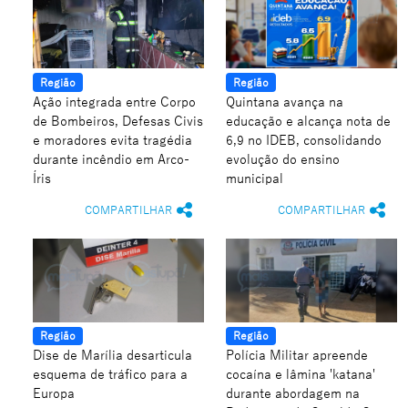
Região
Região
Ação integrada entre Corpo
Quintana avança na
de Bombeiros, Defesas Civis
educação e alcança nota de
e moradores evita tragédia
6,9 no IDEB, consolidando
durante incêndio em Arco-
evolução do ensino
Íris
municipal
COMPARTILHAR
COMPARTILHAR
Região
Região
Dise de Marília desarticula
Polícia Militar apreende
esquema de tráfico para a
cocaína e lâmina 'katana'
Europa
durante abordagem na