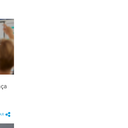
nça
AR