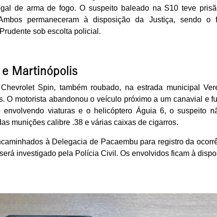
ilegal de arma de fogo. O suspeito baleado na S10 teve pris
. Ambos permaneceram à disposição da Justiça, sendo o f
rudente sob escolta policial.
 e Martinópolis
Chevrolet Spin, também roubado, na estrada municipal Ver
is. O motorista abandonou o veículo próximo a um canavial e f
envolvendo viaturas e o helicóptero Águia 6, o suspeito nã
as munições calibre .38 e várias caixas de cigarros.
ncaminhados à Delegacia de Pacaembu para registro da ocorrê
será investigado pela Polícia Civil. Os envolvidos ficam à disp