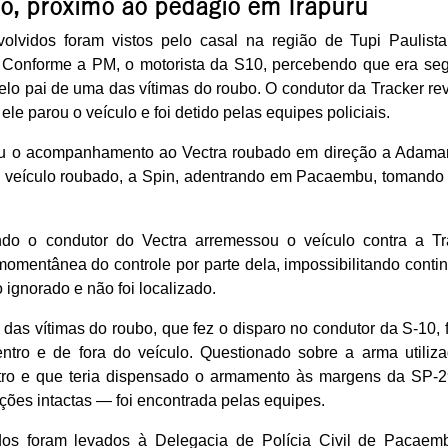
do, próximo ao pedágio em Irapuru
lvidos foram vistos pelo casal na região de Tupi Paulista
. Conforme a PM, o motorista da S10, percebendo que era seg
elo pai de uma das vítimas do roubo. O condutor da Tracker re
ele parou o veículo e foi detido pelas equipes policiais.
ou o acompanhamento ao Vectra roubado em direção a Adaman
ro veículo roubado, a Spin, adentrando em Pacaembu, tomando
do o condutor do Vectra arremessou o veículo contra a Tr
omentânea do controle por parte dela, impossibilitando contin
ignorado e não foi localizado.
 das vítimas do roubo, que fez o disparo no condutor da S-10,
entro e de fora do veículo. Questionado sobre a arma utiliza
istro e que teria dispensado o armamento às margens da SP-2
ões intactas — foi encontrada pelas equipes.
dos foram levados à Delegacia de Polícia Civil de Pacaem