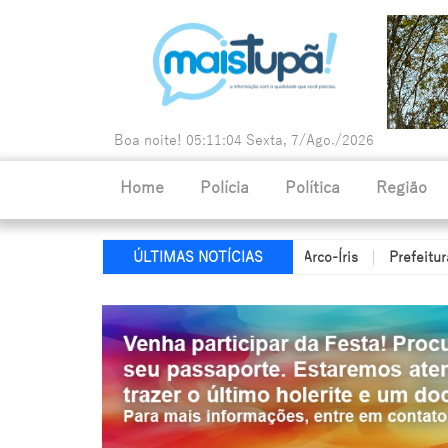
Boa noite!
05:11:05
Sexta, 7/Ago./2026
Home
Polícia
Política
Região
vita tragédia durante incêndio em Arco-Íris
Prefeitura abre con
ÚLTIMAS NOTÍCIAS