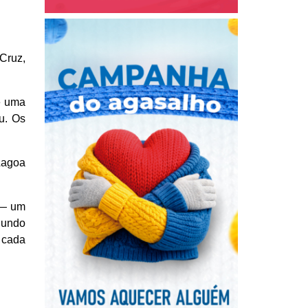
Cruz,
e uma
u. Os
Lagoa
 — um
gundo
, cada