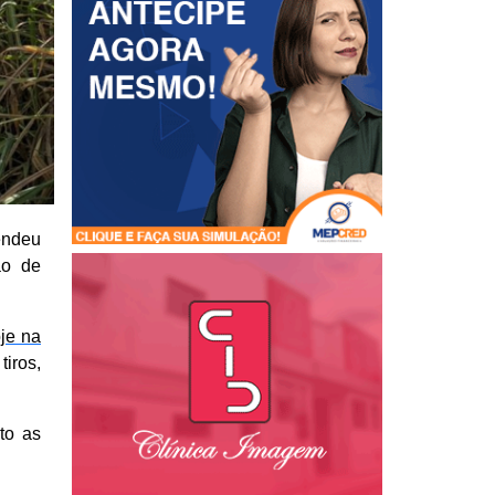
endeu
ão de
je na
iros,
to as