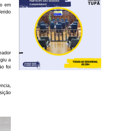
ão em
erido
eador
ugiu a
o foi
ncia,
osição