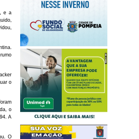
, e a
uido,
vidou,
tina.
 rumo
acker
uar o
 foram
da, o
94. A
bu. O