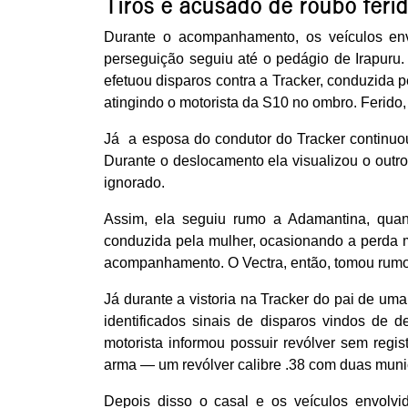
Tiros e acusado de roubo feri
Durante o acompanhamento, os veículos envo
perseguição seguiu até o pedágio de Irapuru
efetuou disparos contra a Tracker, conduzida p
atingindo o motorista da S10 no ombro. Ferido, 
Já a esposa do condutor do Tracker continu
Durante o deslocamento ela visualizou o out
ignorado.
Assim, ela seguiu rumo a Adamantina, quan
conduzida pela mulher, ocasionando a perda m
acompanhamento. O Vectra, então, tomou rumo 
Já durante a vistoria na Tracker do pai de uma
identificados sinais de disparos vindos de d
motorista informou possuir revólver sem reg
arma — um revólver calibre .38 com duas muniç
Depois disso o casal e os veículos envolvi