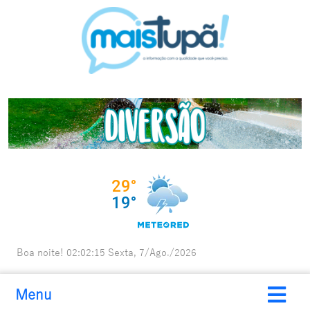
Boa noite!
02:02:16
Sexta, 7/Ago./2026
Menu