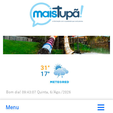
Bom dia!
09:43:08
Quinta, 6/Ago./2026
Menu