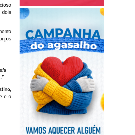
ucioso
 dois
mento
orços
ada
.”
tino,
e e o