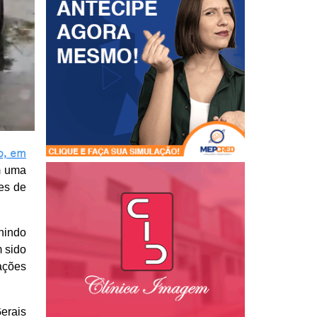
o, em
m uma
es de
nindo
 sido
ações
erais