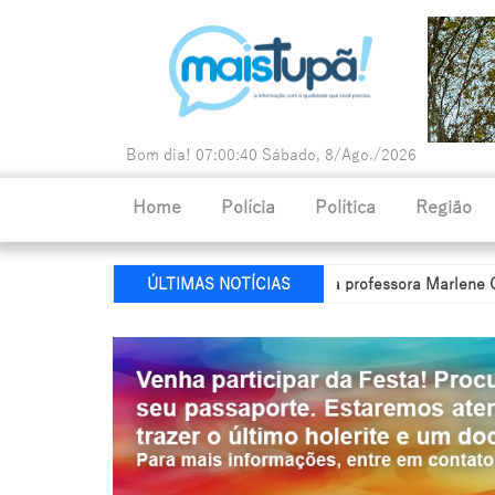
Bom dia!
07:00:41
Sábado, 8/Ago./2026
Home
Polícia
Política
Região
ecretaria de Educação recebe nome da professora Marlene Guldoni
ÚLTIMAS NOTÍCIAS