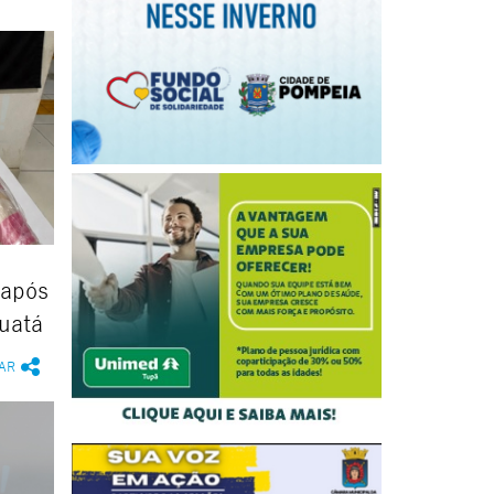
 após
uatá
AR