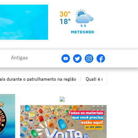
Antigas
nte o patrulhamento na região
Quati é resgatado após ficar com 