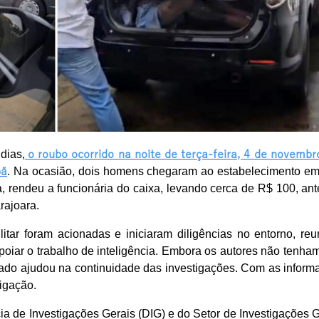
dias,
o roubo ocorrido na noite de terça-feira, 4 de novembr
pã
. Na ocasião, dois homens chegaram ao estabelecimento e
, rendeu a funcionária do caixa, levando cerca de R$ 100, ant
rajoara.
itar foram acionadas e iniciaram diligências no entorno, reu
iar o trabalho de inteligência. Embora os autores não tenham
tado ajudou na continuidade das investigações. Com as inform
tigação.
a de Investigações Gerais (DIG) e do Setor de Investigações G